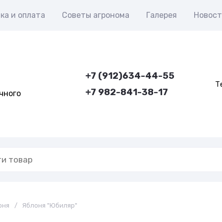
ка и оплата
Советы агронома
Галерея
Новос
+7 (912)634-44-55
Т
+7 982-841-38-17
чного
оня
/
Яблоня "Юбиляр"