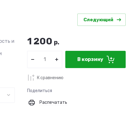
Следующий
1 200
ость и
р.
и
В корзину
К сравнению
Поделиться
Распечатать