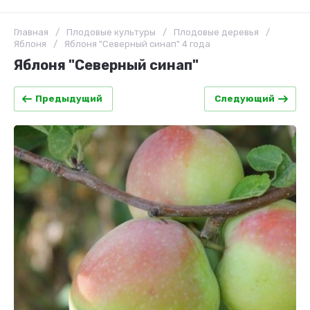
Главная
/
Плодовые культуры
/
Плодовые деревья
/
Яблоня
/
Яблоня "Северный синап" 4 года
Яблоня "Северный синап"
Предыдущий
Следующий