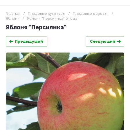
Главная
/
Плодовые культуры
/
Плодовые деревья
/
Яблоня
/
Яблоня "Персиянка" 3 года
Яблоня "Персиянка"
Предыдущий
Следующий