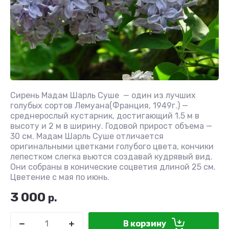
Сирень Мадам Шарль Суше — один из лучших
голубых сортов Лемуана(Франция, 1949г.) —
среднерослый кустарник, достигающий 1.5 м в
высоту и 2 м в ширину. Годовой прирост объема —
30 см. Мадам Шарль Суше отличается
оригинальными цветками голубого цвета, кончики
лепестком слегка вьются создавай кудрявый вид.
Они собраны в конические соцветия длиной 25 см.
Цветение с мая по июнь.
3 000
р.
В корзину