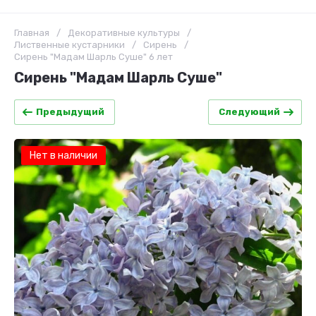
Главная
/
Декоративные культуры
/
Лиственные кустарники
/
Сирень
/
Сирень "Мадам Шарль Суше" 6 лет
Сирень "Мадам Шарль Суше"
Предыдущий
Следующий
Нет в наличии