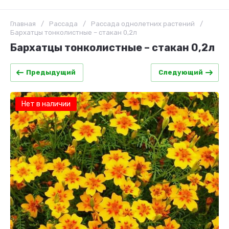
Главная
/
Рассада
/
Рассада однолетних растений
/
Бархатцы тонколистные – стакан 0,2л
Бархатцы тонколистные – стакан 0,2л
Предыдущий
Следующий
Нет в наличии